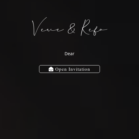
Veve & Refo
Veve
&
Dear
Open Invitation
Refo
Kamis, 08 Desember 2022