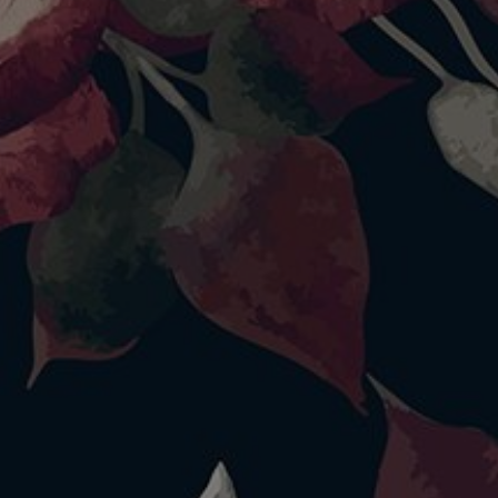
Acara Ulang Tahun
Selasa, 23 September 2025
Pukul 18.30 - selesai
Dresscode merah maroon dan hitam
Gedung Bella vista
Jalan Yobar 2, Rimba Jaya. kecamatan Merauke,
kabupaten Merauke, Provinsi Papua Selatan
Lihat Lokasi