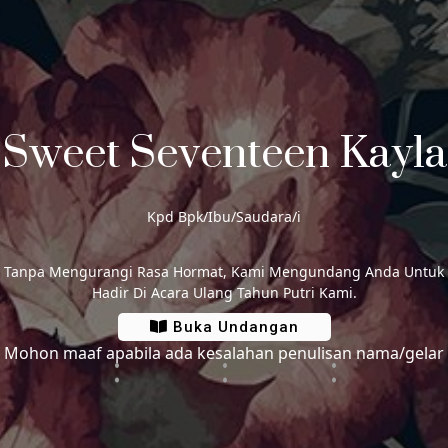
Kayla
Sweet Seventeen Kayla
Kayla Aurelya Tahiya
Putri
Bpk. Samuelerino Tahiya & Ibu Yulianci Damalang
Kpd Bpk/Ibu/Saudara/i
Tanpa Mengurangi Rasa Hormat, Kami Mengundang Anda Untuk
Hadir Di Acara Ulang Tahun Putri Kami.
Save The Date
Buka Undangan
Mohon maaf apabila ada kesalahan penulisan nama/gelar
0
0
0
0
Hari
Jam
Menit
Detik