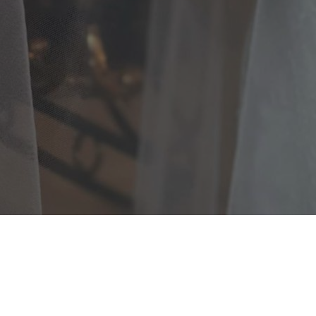
Lokasi
Kediaman Mempelai Wanita
Ds.Kalikesur RT.03 / RW.01 Kec. Kedung Banteng Kab.Banyumas
Purwokerto , Jawa Tengah Kode pos 53152
Lihat Lokasi