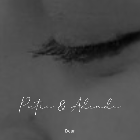
Putra & Adinda
Putra
&
Dear