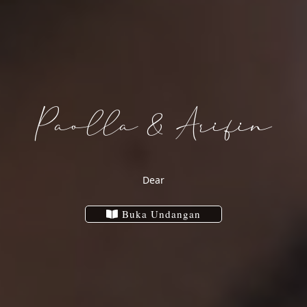
Paolla & Arifin
Paolla
&
Dear
Buka Undangan
Arifin
Minggu, 18 Juni 2023