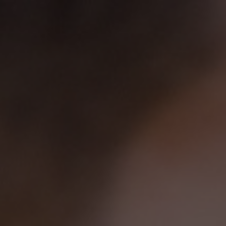
The Wedding of
Nabila & Rizqi
Sabtu, 24 Agustus 2024