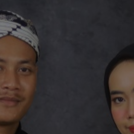
Dewa & Nunu
Jumat, 23 Mei 2025
"Dan di antara tanda-tanda (kebesaran)-Nya ialah Dia menciptakan pasangan-
pasangan untukmu dari jenismu sendiri, agar kamu cenderung dan merasa
tenteram kepadanya, dan Dia menjadikan di antaramu rasa kasih dan sayang.
Sungguh, pada yang demikian itu benar-benar terdapat tanda-tanda (kebesaran
Allah) bagi kaum yang berpikir.”
(QS. Ar-Rum Ayat 21)