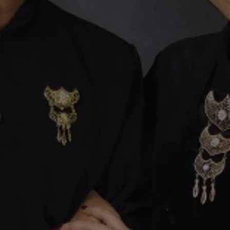
Dewa Prasetya Jaya
Putra
Alm. Bpk. Agus Yudhiyanto & Ibu Ani Nur Setyaningrum
&
Nunu Rosita
Putri
Bpk. Wasis Saputra & Ibu Sulastri
AKAD NIKAH