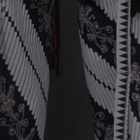
TASYAKURAN
Rabu, Kamis, Jumat
21-22-23 Mei 2025
Rumah Mempelai Wanita
:
Tambaksogra Gg Srikandi, Rt 03 Rw 05, Kec. Sumbang, Kab,
Banyumas
Lihat Lokasi
Hari Yang Ditunggu
0
0
0
0
Hari
Jam
Menit
Detik