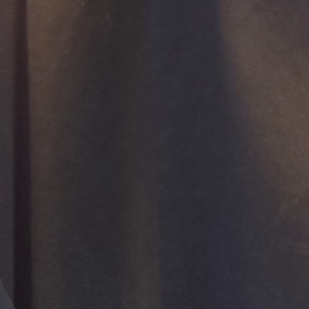
Putra
. Sayid Muhammad Fadli & Ibu Erni Erawati A.Md.
a Utara Kal-Tim