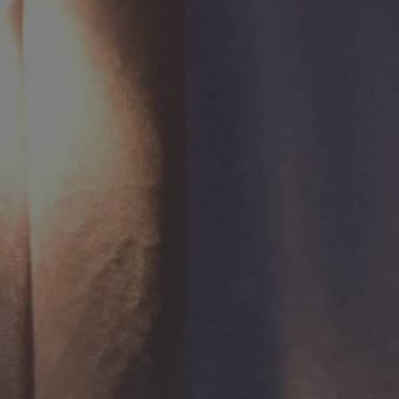
 jenismu sendiri, agar kamu cenderung dan
g demikian itu benar-benar terdapat tanda-
Sayid M. Ibnu