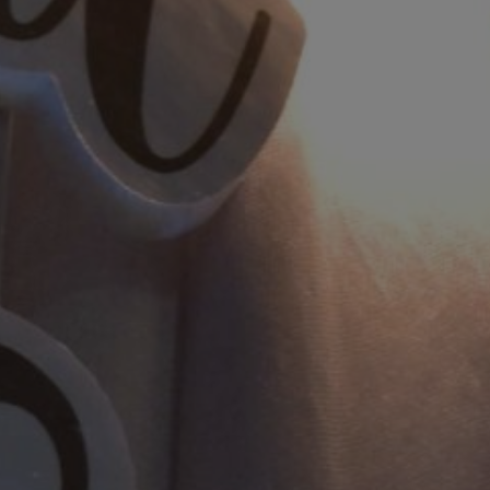
ya ialah Dia menciptakan pasangan-pasangan untukmu dari
ikan di antaramu rasa kasih dan sayang. Sungguh, pada yan
tanda (kebesaran Allah) bagi kaum yang berpikir.”
(QS. Ar-Rum Ayat 21)
&