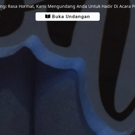
Lihat Lokasi
gi Rasa Hormat, Kami Mengundang Anda Untuk Hadir Di Acara P
Buka Undangan
RESEPSI
Sabtu, 8 Juli 2023
Pukul 10.00 - 16.00 WITA
Rumah Mempelai Wanita
:
ibu Air Terjun Gg. Nurhidayah Rt. 13 Sempaja Samarind
Lihat Lokasi
Hari Yang Ditunggu