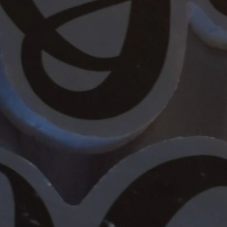
"Dan di antara tanda-tanda (kebesaran)-N
merasa tenteram kepadanya, dan Dia menjad
Novita Ayu Ramadhani
Putri
Bpk. Agus Rifani & Ibu Siti Rahmah