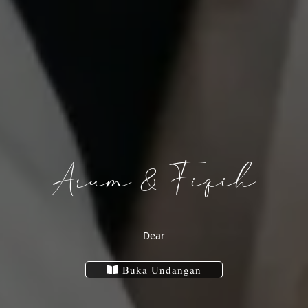
Arum & Fiqih
Arum
&
Dear
Buka Undangan
Fiqih